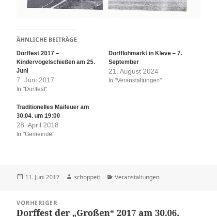
ÄHNLICHE BEITRÄGE
Dorffest 2017 –
Dorfflohmarkt in Kleve – 7.
Kindervogelschießen am 25.
September
Juni
21. August 2024
7. Juni 2017
In "Veranstaltungen"
In "Dorffest"
Traditionelles Maifeuer am
30.04. um 19:00
28. April 2018
In "Gemeinde"
Veröffentlicht
Autor
Kategorien
11. Juni 2017
schoppeit
Veranstaltungen
am
Beitragsnavigation
VORHERIGER
Dorffest der „Großen“ 2017 am 30.06.
Vorheriger