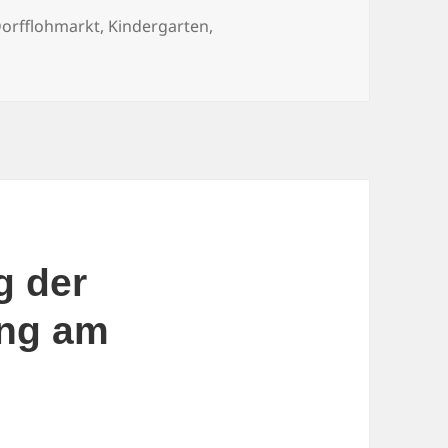
chlagwörter
orfflohmarkt
,
Kindergarten
,
g der
ung am