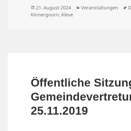
Veröffentlicht
Kategorien
S
21. August 2024
Veranstaltungen
D
am
Kinnergoorn
,
Kleve
Öffentliche Sitzun
Gemeindevertret
25.11.2019